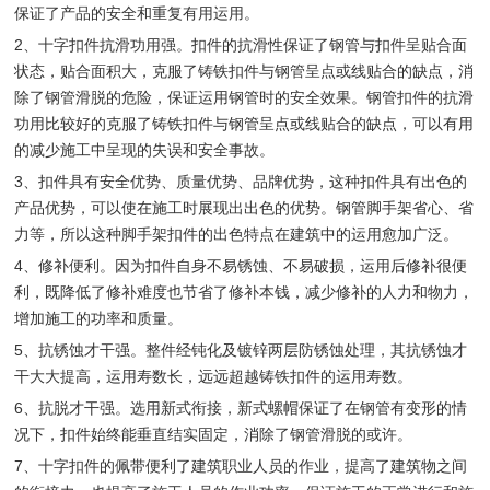
保
证了产品的安全和重复有用运用
。
2、十字扣件抗滑功用强。扣件的抗滑性保证了钢管与扣件呈贴合面
状态，贴合面积大，克服了铸铁扣件与钢管呈点或线贴合的缺点，消
除了钢管滑脱的危险，保证运用钢管时的安全效果。钢管扣件的抗滑
功用比较好的克服了铸铁扣件与钢管呈点或线贴合的缺点，可以有用
的减少施工中呈现的失误和安全事故。
3、扣件具有安全优势、质量优势、品牌优势，这种扣件具有出色的
产品优势，可以使在施工时展现出出色的优势。钢管脚手架省心、省
力等，所以这种脚手架扣件的出色特点在建筑中的运用愈加广泛。
4、修补便利。因为扣件自身不易锈蚀、不易破损，运用后修补很便
利，既降低了修补难度也节省了修补本钱，减少修补的人力和物力，
增加施工的功率和质量。
5、抗锈蚀才干强。整件经钝化及镀锌两层防锈蚀处理，其抗锈蚀才
干大大提高，运用寿数长，远远超越铸铁扣件的运用寿数。
6、抗脱才干强。选用新式衔接，新式螺帽保证了在钢管有变形的情
况下，扣件始终能垂直结实固定，消除了钢管滑脱的或许。
7、十字扣件的佩带便利了建筑职业人员的作业，提高了建筑物之间