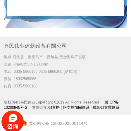
兴民伟业建筑设备有限公司
地点:河北省，秦皇岛市，昌黎县,黄金海岸开发区
邮箱: xmwy@vip.163.com
电话: 0335-5966188 0335-5966288 (销售部)
微信: 18932569068
传真: 0335-5966188
版权所有:兴民伟业CopyRight 02019 All Rights Reserved
冀ICP备
10200945号-2
友情链接:
钢背楞
|
钢支撑加固体系
|
成套钢支撑体系
冀公网安备 13032202000114号